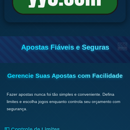
Apostas Fiáveis e Seguras
Gerencie Suas Apostas com Facilidade
Fazer apostas nunca foi tão simples e conveniente. Defina
limites e escolha jogos enquanto controla seu orçamento com
segurança.
💵 Controle de Limites