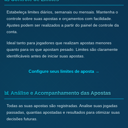
Estabeleça limites diários, semanais ou mensais. Mantenha o
controle sobre suas apostas e orçamentos com facilidade.
Ajustes podem ser realizados a partir do painel de controle da
conta.
Ideal tanto para jogadores que realizam apostas menores
quanto para os que apostam pesado. Limites são claramente
identificáveis antes de iniciar suas apostas.
Configure seus limites de aposta →
📊 Análise e Acompanhamento das Apostas
Todas as suas apostas são registradas. Analise suas jogadas
passadas, quantias apostadas e resultados para otimizar suas
decisões futuras.