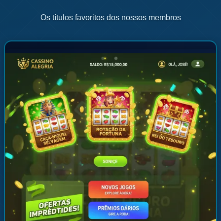
Os títulos favoritos dos nossos membros