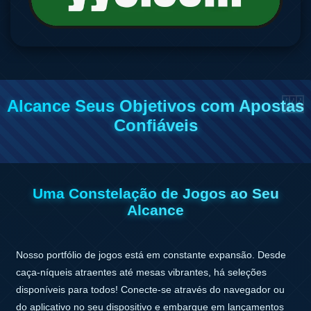
Alcance Seus Objetivos com Apostas
Confiáveis
Uma Constelação de Jogos ao Seu
Alcance
Nosso portfólio de jogos está em constante expansão. Desde
caça-níqueis atraentes até mesas vibrantes, há seleções
disponíveis para todos! Conecte-se através do navegador ou
do aplicativo no seu dispositivo e embarque em lançamentos