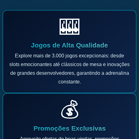
🎰
Jogos de Alta Qualidade
Explore mais de 3.000 jogos excepcionais: desde
slots emocionantes até clássicos de mesa e inovações
de grandes desenvolvedores, garantindo a adrenalina
constante.
💰
Promoções Exclusivas
Aproveite ofertas de boas-vindas, promoções