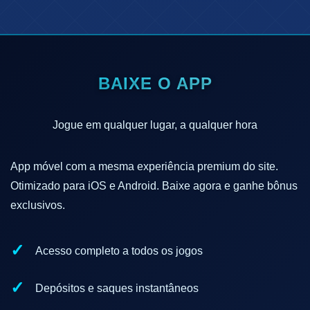
BAIXE O APP
Jogue em qualquer lugar, a qualquer hora
App móvel com a mesma experiência premium do site.
Otimizado para iOS e Android. Baixe agora e ganhe bônus
exclusivos.
✓
Acesso completo a todos os jogos
✓
Depósitos e saques instantâneos