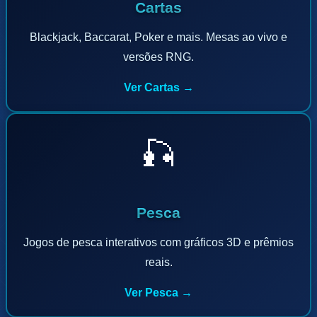
Cartas
Blackjack, Baccarat, Poker e mais. Mesas ao vivo e
versões RNG.
Ver Cartas →
🎣
Pesca
Jogos de pesca interativos com gráficos 3D e prêmios
reais.
Ver Pesca →