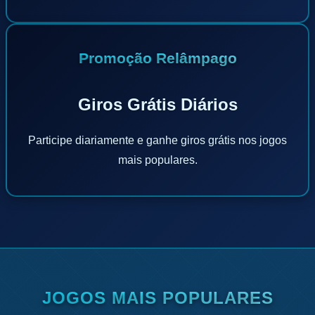
Promoção Relâmpago
Giros Grátis Diários
Participe diariamente e ganhe giros grátis nos jogos
mais populares.
JOGOS MAIS POPULARES