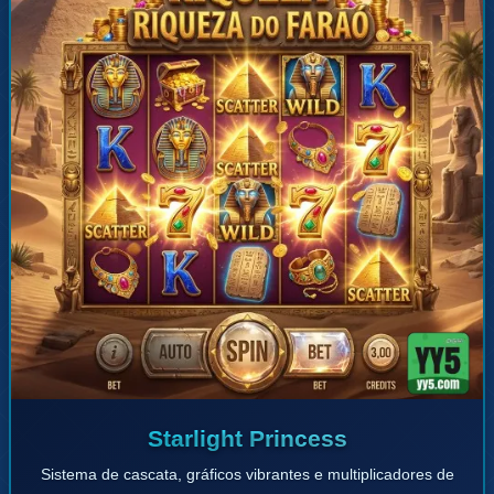
Starlight Princess
Sistema de cascata, gráficos vibrantes e multiplicadores de