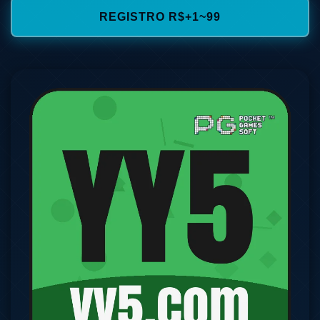
REGISTRO R$+1~99