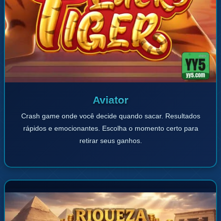
Aviator
Crash game onde você decide quando sacar. Resultados
rápidos e emocionantes. Escolha o momento certo para
retirar seus ganhos.