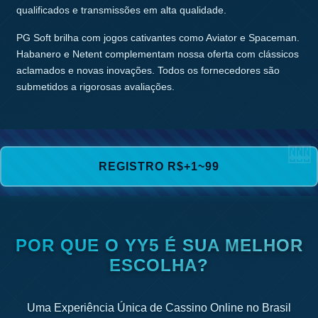
qualificados e transmissões em alta qualidade.
PG Soft brilha com jogos cativantes como Aviator e Spaceman.
Habanero e Netent complementam nossa oferta com clássicos
aclamados e novas inovações. Todos os fornecedores são
submetidos a rigorosas avaliações.
REGISTRO R$+1~99
POR QUE O YY5 É SUA MELHOR
ESCOLHA?
Uma Experiência Única de Cassino Online no Brasil