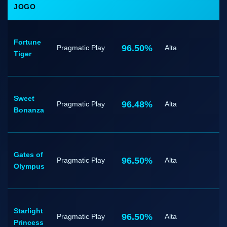
JOGO
Fortune
96.50%
Pragmatic Play
Alta
Tiger
Sweet
96.48%
Pragmatic Play
Alta
Bonanza
Gates of
96.50%
Pragmatic Play
Alta
Olympus
Starlight
96.50%
Pragmatic Play
Alta
Princess