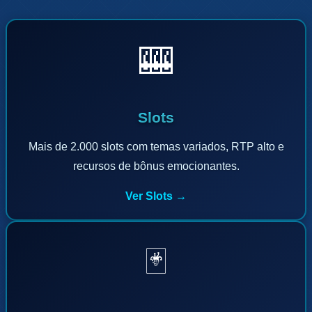
🎰
Slots
Mais de 2.000 slots com temas variados, RTP alto e
recursos de bônus emocionantes.
Ver Slots →
🃏