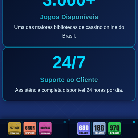
Jogos Disponíveis
Uma das maiores bibliotecas de cassino online do
Brasil.
24/7
Suporte ao Cliente
Assistência completa disponível 24 horas por dia.
✕
✕