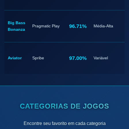
Big Bass
96.71%
Pragmatic Play
Média-Alta
Bonanza
97.00%
Aviator
Spribe
Variável
CATEGORIAS DE JOGOS
Encontre seu favorito em cada categoria