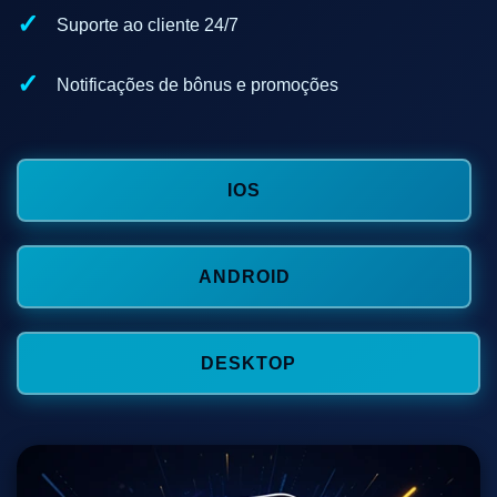
✓
Suporte ao cliente 24/7
✓
Notificações de bônus e promoções
IOS
ANDROID
DESKTOP