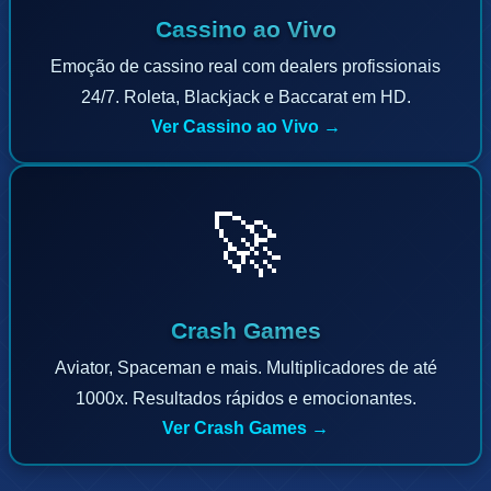
Cassino ao Vivo
Emoção de cassino real com dealers profissionais
24/7. Roleta, Blackjack e Baccarat em HD.
Ver Cassino ao Vivo →
🚀
Crash Games
Aviator, Spaceman e mais. Multiplicadores de até
1000x. Resultados rápidos e emocionantes.
Ver Crash Games →