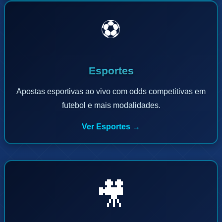
⚽
Esportes
Apostas esportivas ao vivo com odds competitivas em
futebol e mais modalidades.
Ver Esportes →
🎥