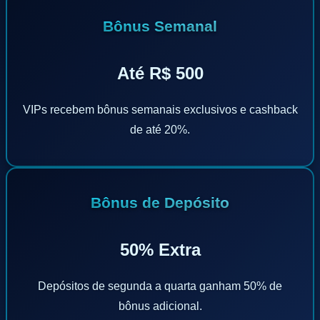
Bônus Semanal
Até R$ 500
VIPs recebem bônus semanais exclusivos e cashback
de até 20%.
Bônus de Depósito
50% Extra
Depósitos de segunda a quarta ganham 50% de
bônus adicional.