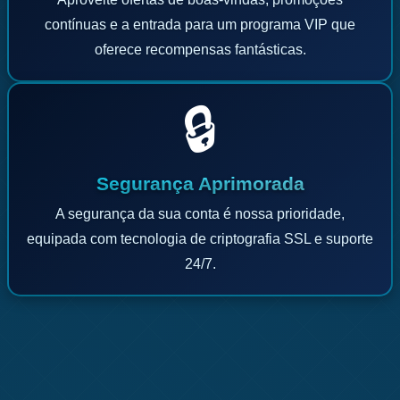
contínuas e a entrada para um programa VIP que
oferece recompensas fantásticas.
🔒
Segurança Aprimorada
A segurança da sua conta é nossa prioridade,
equipada com tecnologia de criptografia SSL e suporte
24/7.