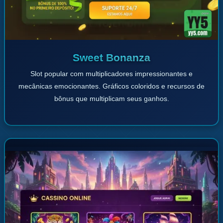
Sweet Bonanza
Slot popular com multiplicadores impressionantes e
mecânicas emocionantes. Gráficos coloridos e recursos de
bônus que multiplicam seus ganhos.