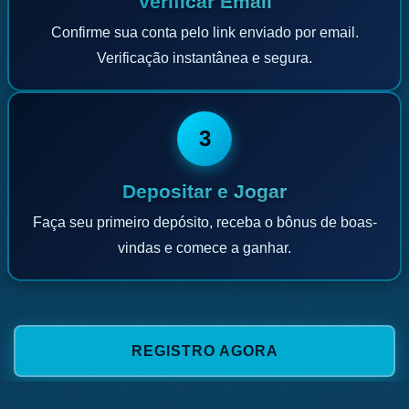
Verificar Email
Confirme sua conta pelo link enviado por email.
Verificação instantânea e segura.
3
Depositar e Jogar
Faça seu primeiro depósito, receba o bônus de boas-
vindas e comece a ganhar.
REGISTRO AGORA