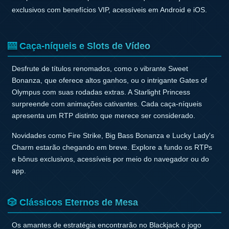
exclusivos com benefícios VIP, acessíveis em Android e iOS.
🎰 Caça-níqueis e Slots de Vídeo
Desfrute de títulos renomados, como o vibrante Sweet
Bonanza, que oferece altos ganhos, ou o intrigante Gates of
Olympus com suas rodadas extras. A Starlight Princess
surpreende com animações cativantes. Cada caça-níqueis
apresenta um RTP distinto que merece ser considerado.
Novidades como Fire Strike, Big Bass Bonanza e Lucky Lady's
Charm estarão chegando em breve. Explore a fundo os RTPs
e bônus exclusivos, acessíveis por meio do navegador ou do
app.
🎲 Clássicos Eternos de Mesa
Os amantes de estratégia encontrarão no Blackjack o jogo