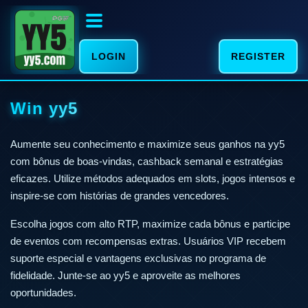
LOGIN
REGISTER
Win
yy5
Aumente seu conhecimento e maximize seus ganhos na yy5
com bônus de boas-vindas, cashback semanal e estratégias
eficazes. Utilize métodos adequados em slots, jogos intensos e
inspire-se com histórias de grandes vencedores.
Escolha jogos com alto RTP, maximize cada bônus e participe
de eventos com recompensas extras. Usuários VIP recebem
suporte especial e vantagens exclusivas no programa de
fidelidade. Junte-se ao yy5 e aproveite as melhores
oportunidades.