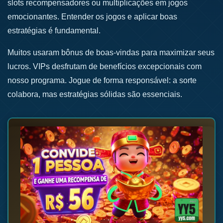
slots recompensadores ou multiplicações em jogos
emocionantes. Entender os jogos e aplicar boas
estratégias é fundamental.
Muitos usaram bônus de boas-vindas para maximizar seus
lucros. VIPs desfrutam de benefícios excepcionais com
nosso programa. Jogue de forma responsável: a sorte
colabora, mas estratégias sólidas são essenciais.