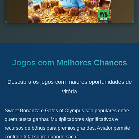
Jogos com Melhores Chances
Descubra os jogos com maiores oportunidades de
vitória
Sweet Bonanza e Gates of Olympus são populares entre
quem busca ganhar. Multiplicadores significativos e
recursos de bônus para prêmios grandes. Aviator permite
controle total sobre quando sacar.