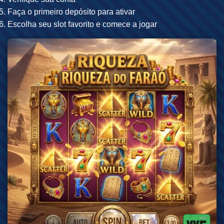
Faça o primeiro depósito para ativar
Escolha seu slot favorito e comece a jogar