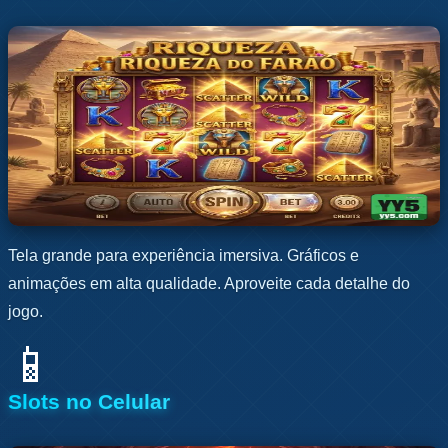
Tela grande para experiência imersiva. Gráficos e
animações em alta qualidade. Aproveite cada detalhe do
jogo.
📱
Slots no Celular