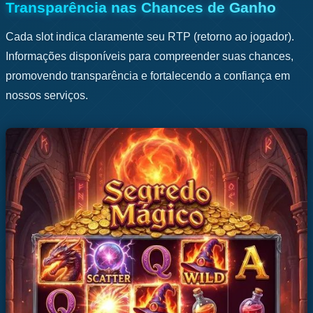
Transparência nas Chances de Ganho
Cada slot indica claramente seu RTP (retorno ao jogador).
Informações disponíveis para compreender suas chances,
promovendo transparência e fortalecendo a confiança em
nossos serviços.