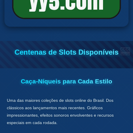
Centenas de Slots Disponíveis
Caça-Níqueis para Cada Estilo
Uma das maiores coleções de slots online do Brasil. Dos
clássicos aos lançamentos mais recentes. Gráficos
impressionantes, efeitos sonoros envolventes e recursos
especiais em cada rodada.