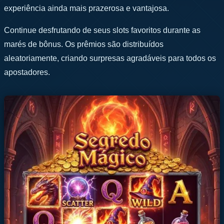
experiência ainda mais prazerosa e vantajosa.
Continue desfrutando de seus slots favoritos durante as
marés de bônus. Os prêmios são distribuídos
aleatoriamente, criando surpresas agradáveis para todos os
apostadores.