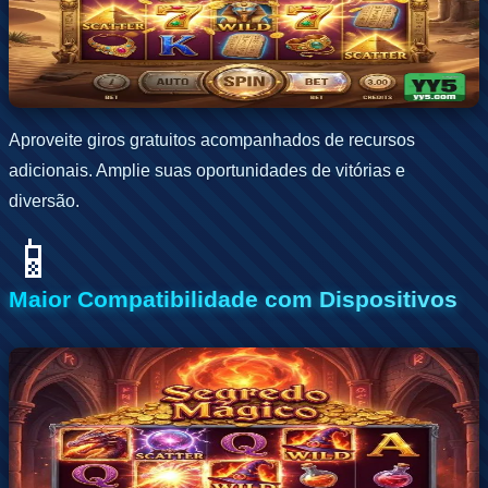
Aproveite giros gratuitos acompanhados de recursos
adicionais. Amplie suas oportunidades de vitórias e
diversão.
📱
Maior Compatibilidade com Dispositivos