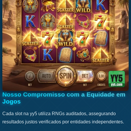
Nosso Compromisso com a Equidade em
Jogos
Cada slot na yy5 utiliza RNGs auditados, assegurando
resultados justos verificados por entidades independentes.