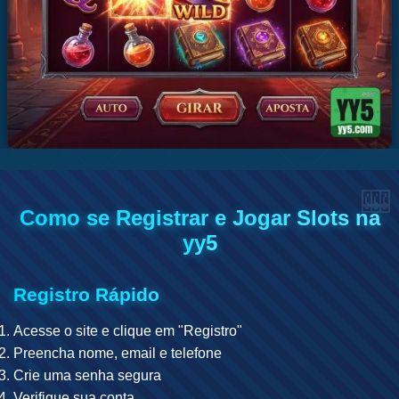
Como se Registrar e Jogar Slots na
yy5
Registro Rápido
Acesse o site e clique em "Registro"
Preencha nome, email e telefone
Crie uma senha segura
Verifique sua conta