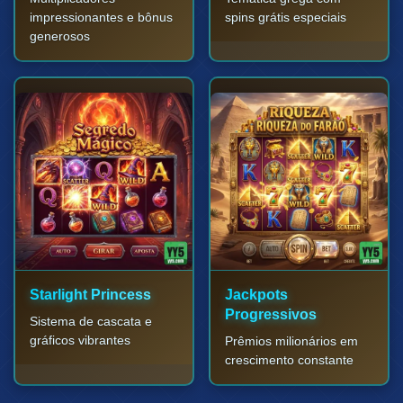
impressionantes e bônus
spins grátis especiais
generosos
Starlight Princess
Jackpots
Progressivos
Sistema de cascata e
gráficos vibrantes
Prêmios milionários em
crescimento constante