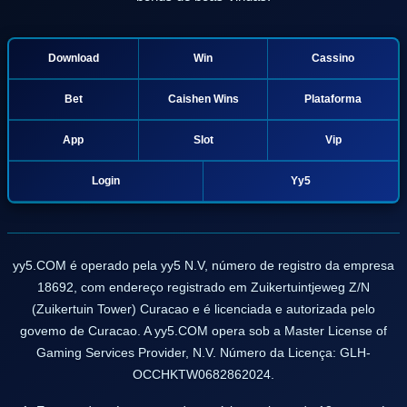
Download
Win
Cassino
Bet
Caishen Wins
Plataforma
App
Slot
Vip
Login
Yy5
yy5.COM é operado pela yy5 N.V, número de registro da empresa
18692, com endereço registrado em Zuikertuintjeweg Z/N
(Zuikertuin Tower) Curacao e é licenciada e autorizada pelo
govemo de Curacao. A yy5.COM opera sob a Master License of
Gaming Services Provider, N.V. Número da Licença: GLH-
OCCHKTW0682862024.