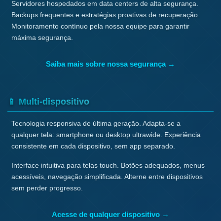
Servidores hospedados em data centers de alta segurança.
Backups frequentes e estratégias proativas de recuperação.
Monitoramento contínuo pela nossa equipe para garantir
máxima segurança.
Saiba mais sobre nossa segurança →
📱 Multi-dispositivo
Tecnologia responsiva de última geração. Adapta-se a
qualquer tela: smartphone ou desktop ultrawide. Experiência
consistente em cada dispositivo, sem app separado.
Interface intuitiva para telas touch. Botões adequados, menus
acessíveis, navegação simplificada. Alterne entre dispositivos
sem perder progresso.
Acesse de qualquer dispositivo →