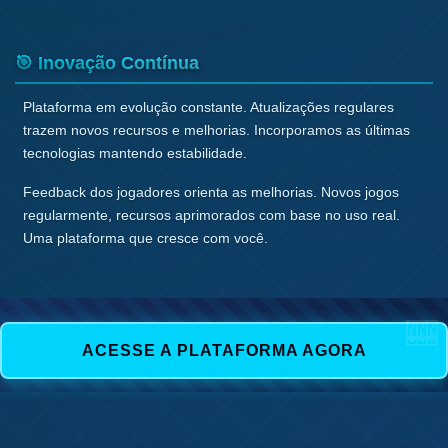
🎯 Inovação Contínua
Plataforma em evolução constante. Atualizações regulares
trazem novos recursos e melhorias. Incorporamos as últimas
tecnologias mantendo estabilidade.
Feedback dos jogadores orienta as melhorias. Novos jogos
regularmente, recursos aprimorados com base no uso real.
Uma plataforma que cresce com você.
ACESSE A PLATAFORMA AGORA