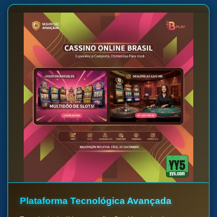
Plataforma Tecnológica Avançada