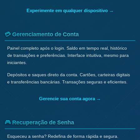
Experimente em qualquer dispositivo →
💳 Gerenciamento de Conta
Painel completo após o login. Saldo em tempo real, histórico
de transações e preferências. Interface intuitiva, mesmo para
iniciantes.
Depósitos e saques direto da conta. Cartões, carteiras digitais
e transferências bancárias. Transações seguras e eficientes.
Gerencie sua conta agora →
🎮 Recuperação de Senha
Esqueceu a senha? Redefina de forma rápida e segura.