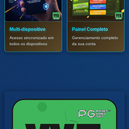
Multi-dispositivo
Painel Completo
Acesso sincronizado em
Gerenciamento completo
todos os dispositivos
da sua conta