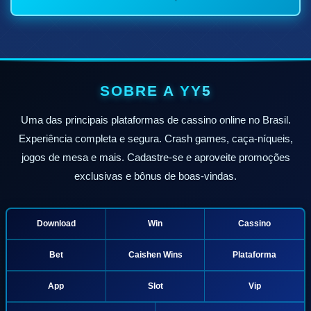
SOBRE A
YY5
Uma das principais plataformas de cassino online no Brasil.
Experiência completa e segura. Crash games, caça-níqueis,
jogos de mesa e mais. Cadastre-se e aproveite promoções
exclusivas e bônus de boas-vindas.
Download
Win
Cassino
Bet
Caishen Wins
Plataforma
App
Slot
Vip