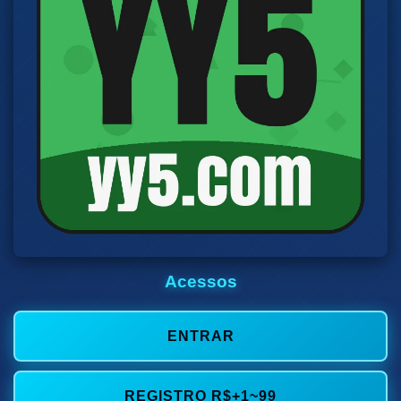
Acessos
ENTRAR
REGISTRO R$+1~99