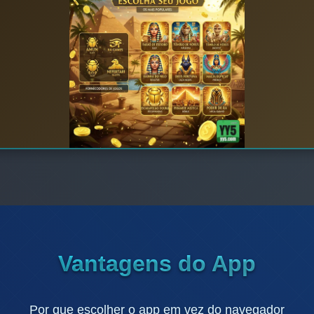
Vantagens do App
Por que escolher o app em vez do navegador