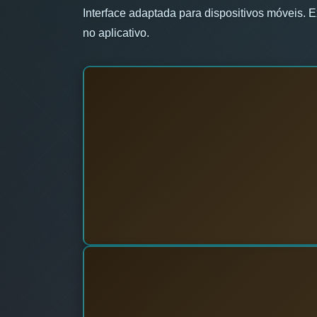
Interface adaptada para dispositivos móveis. E
no aplicativo.