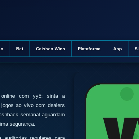
no
Bet
Caishen Wins
Plataforma
App
Sl
online com yy5: sinta a
e jogos ao vivo com dealers
 cashback semanal aguardam
xima segurança.
auditorias regulares para