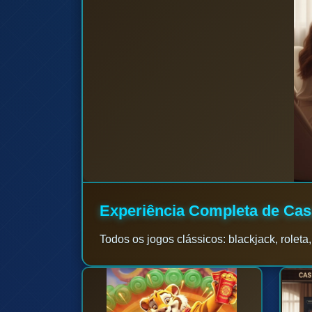
Experiência Completa de Cas
Todos os jogos clássicos: blackjack, rolet