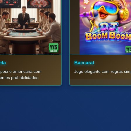
eta
Baccarat
peia e americana com
Jogo elegante com regras sim
rentes probabilidades