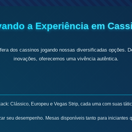
vando a Experiência em Cass
fera dos cassinos jogando nossas diversificadas opções. D
inovações, oferecemos uma vivência autêntica.
ack: Clássico, Europeu e Vegas Strip, cada uma com suas tátic
ar seu desempenho. Mesas disponíveis tanto para iniciantes q