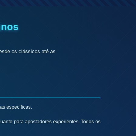
inos
esde os clássicos até as
as específicas.
uanto para apostadores experientes. Todos os