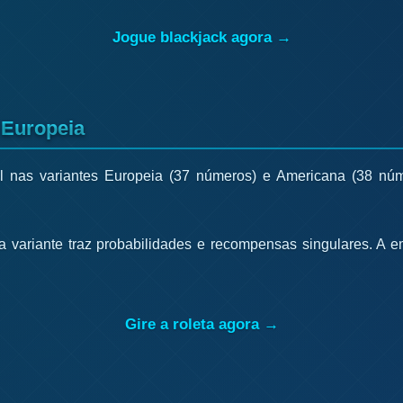
Jogue blackjack agora →
 Europeia
el nas variantes Europeia (37 números) e Americana (38 nú
a variante traz probabilidades e recompensas singulares. 
Gire a roleta agora →