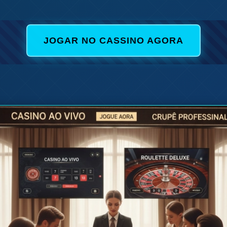
JOGAR NO CASSINO AGORA