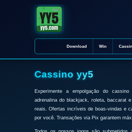
Download
Win
Cassi
Cassino
yy5
Experimente a empolgação do cassino 
adrenalina do blackjack, roleta, baccarat 
reais. Ofertas incríveis de boas-vindas e
por você. Transações via Pix garantem má
Todos os nossos jogos são submetidos a 