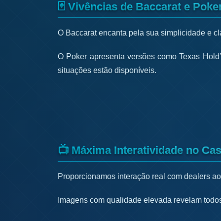
🃏 Vivências de Baccarat e Poke
O Baccarat encanta pela sua simplicidade e cl
O Poker apresenta versões como Texas Hold’
situações estão disponíveis.
📺 Máxima Interatividade no Cas
Proporcionamos interação real com dealers ao 
Imagens com qualidade elevada revelam todos 