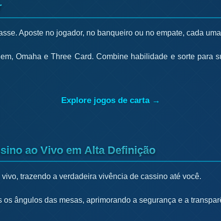
r
asse. Aposte no jogador, no banqueiro ou no empate, cada uma 
em, Omaha e Three Card. Combine habilidade e sorte para su
Explore jogos de carta →
sino ao Vivo em Alta Definição
vivo, trazendo a verdadeira vivência de cassino até você.
os ângulos das mesas, aprimorando a segurança e a transparê