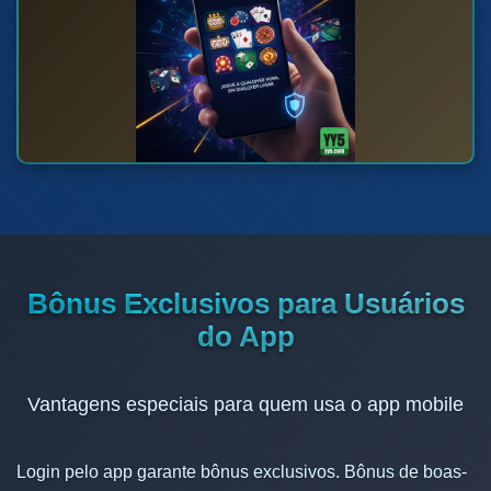
Bônus Exclusivos para Usuários
do App
Vantagens especiais para quem usa o app mobile
Login pelo app garante bônus exclusivos. Bônus de boas-