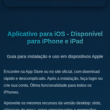
Aplicativo para iOS - Disponível
para iPhone e iPad
Guia para instalação e uso em dispositivos Apple
Encontre na App Store ou no site oficial, com download
rápido e descomplicado. Após a instalação, faça login ou
crie sua conta. Ótima funcionalidade para todos os
iPhones.
Aproveite os mesmos recursos da versão desktop: slots,
clássicos de mesa, jogos emocionantes e promoções